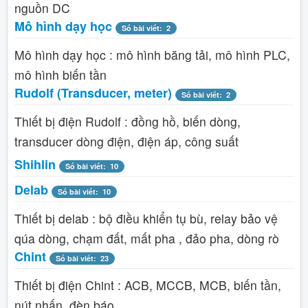
nguồn DC
Mô hình dạy học
Số bài viết: 2
Mô hình dạy học : mô hình băng tải, mô hình PLC,
mô hình biến tần
Rudolf (Transducer, meter)
Số bài viết: 2
Thiết bị điện Rudolf : đồng hồ, biến dòng,
transducer dòng điện, điện áp, công suất
Shihlin
Số bài viết: 10
Delab
Số bài viết: 10
Thiết bị delab : bộ điều khiển tụ bù, relay bảo vệ
qúa dòng, chạm đất, mất pha , đảo pha, dòng rò
Chint
Số bài viết: 23
Thiết bị điện Chint : ACB, MCCB, MCB, biến tần,
nút nhấn, đèn báo