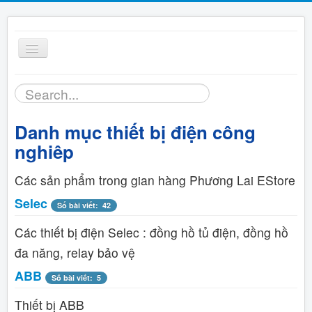
Toggle
Navigation
Tìm
Trang chủ
kiếm...
Danh mục thiết bị điện công
Sản phẩm
nghiêp
Bảng giá
Các sản phẩm trong gian hàng Phương Lai EStore
Selec
Số bài viết: 42
Tài liệu
Các thiết bị điện Selec : đồng hồ tủ điện, đồng hồ
Hỗ trợ kỹ thuật
đa năng, relay bảo vệ
ABB
Số bài viết: 5
Liên hệ
Thiết bị ABB