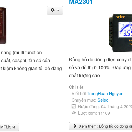
MA2301
năng (multi function
Đồng hồ đo dòng điện xoay ch
 suất, cosphi, tần số của
số và đồ thị 0-100%. Đáp ứng 
ết kiệm không gian tủ, dễ dàng
chất lượng cao
Chi tiết
Viết bởi
TrongHuan Nguyen
Chuyên mục:
Selec
Được đăng: 04 Tháng 4 202
Lượt xem: 11109
Xem thêm: Đồng hồ đo dòng đi
g MFM374