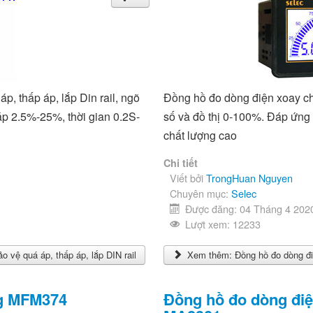
, thấp áp, lắp Din rail, ngõ
Đồng hồ đo dòng điện xoay ch
áp 2.5%-25%, thời gian 0.2S-
số và đồ thị 0-100%. Đáp ứng 
chất lượng cao
Chi tiết
Viết bởi
TrongHuan Nguyen
Chuyên mục:
Selec
Được đăng: 04 Tháng 4 202
Lượt xem: 12233
vệ quá áp, thấp áp, lắp DIN rail
Xem thêm: Đồng hồ đo dòng đi
ng MFM374
Đồng hồ đo dòng điệ