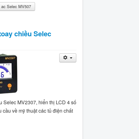
p ac Selec MV507
xoay chiều Selec
u Selec MV2307, hiển thị LCD 4 số
 cầu về mỹ thuật các tủ điện chất