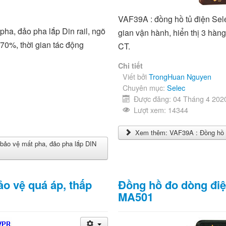
VAF39A
: đồng hồ tủ điện Sele
ha, đảo pha lắp Din rail, ngõ
gian vận hành, hiển thị 3 hàng
 70%, thời gian tác động
CT.
Chi tiết
Viết bởi
TrongHuan Nguyen
Chuyên mục:
Selec
Được đăng: 04 Tháng 4 202
Lượt xem: 14344
Xem thêm: VAF39A : Đồng hồ t
ảo vệ mất pha, đảo pha lắp DIN
ảo vệ quá áp, thấp
Đồng hồ đo dòng điệ
MA501