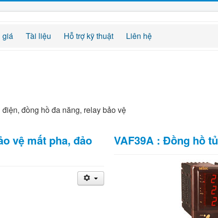
 giá
Tài liệu
Hỗ trợ kỹ thuật
Liên hệ
ủ điện, đồng hồ đa năng, relay bảo vệ
ảo vệ mất pha, đảo
VAF39A : Đồng hồ tủ