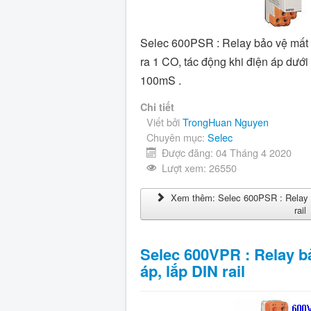
Selec 600PSR : Relay bảo vệ mất p
ra 1 CO, tác động khi điện áp dưới
100mS .
Chi tiết
Viết bởi
TrongHuan Nguyen
Chuyên mục:
Selec
Được đăng: 04 Tháng 4 2020
Lượt xem: 26550
Xem thêm: Selec 600PSR : Relay b
rail
Selec 600VPR : Relay b
áp, lắp DIN rail