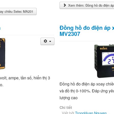
Xem thêm: Đồng hồ đo điện á
oay chiều Selec MA201
n
Đồng hồ đo điện áp 
MV2307
olt, ampe, tần số, hiển thị 3
Đồng hồ đo điện áp xoay chiề
ao.
và đồ thị 0-100%. Đáp ứng yêu
lượng cao
Chi tiết
Viết bởi
TrongHuan Nguyen