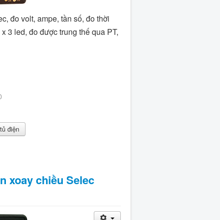
c, đo volt, ampe, tần số, đo thời
 x 3 led, đo được trung thế qua PT,
0
ủ điện
n xoay chiều Selec