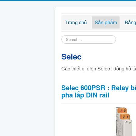
Trang chủ
Sản phẩm
Bảng
Tìm
kiếm...
Selec
Các thiết bị điện Selec : đồng hồ t
Selec 600PSR : Relay b
pha lắp DIN rail