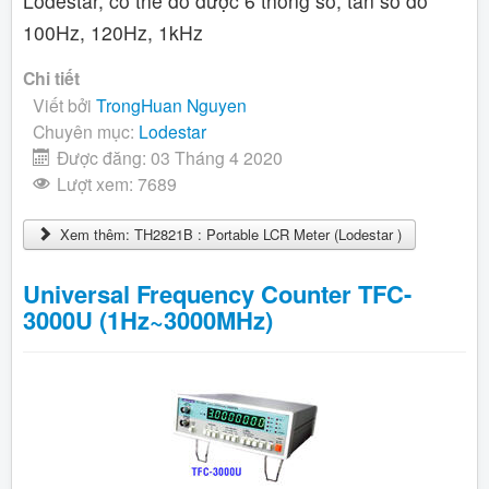
Lodestar, có thể đo được 6 thông số, tần số đo
100Hz, 120Hz, 1kHz
Chi tiết
Viết bởi
TrongHuan Nguyen
Chuyên mục:
Lodestar
Được đăng: 03 Tháng 4 2020
Lượt xem: 7689
Xem thêm: TH2821B : Portable LCR Meter (Lodestar )
Universal Frequency Counter TFC-
3000U (1Hz~3000MHz)