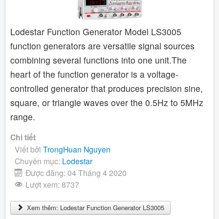
Lodestar Function Generator Model LS3005
function generators are versatile signal sources
combining several functions into one unit.The
heart of the function generator is a voltage-
controlled generator that produces precision sine,
square, or triangle waves over the 0.5Hz to 5MHz
range.
Chi tiết
Viết bởi
TrongHuan Nguyen
Chuyên mục:
Lodestar
Được đăng: 04 Tháng 4 2020
Lượt xem: 8737
Xem thêm: Lodestar Function Generator LS3005