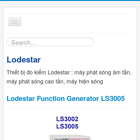
Toggle
Navigation
Tìm
Trang chủ
kiếm...
Lodestar
Sản phẩm
Thiết bị đo kiểm Lodestar : máy phát sóng âm tần,
Bảng giá
máy phát sóng cao tần, máy hiện sóng
Tài liệu
Lodestar Function Generator LS3005
Hỗ trợ kỹ thuật
Liên hệ