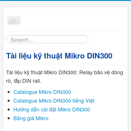
Toggle
Navigation
Tìm
Trang chủ
kiếm...
Tài liệu kỹ thuật Mikro DIN300
Sản phẩm
Bảng giá
Tài liệu
kỹ thuật Mikro DIN300: Relay bảo vệ dòng
rò, lắp DIN rail.
Tài liệu
Catalogue Mikro DIN300
Catalogue Mikro DIN300 tiếng Việt
Hỗ trợ kỹ thuật
Hướng dẫn cài đặt Mikro DIN300
Bảng giá Mikro
Liên hệ