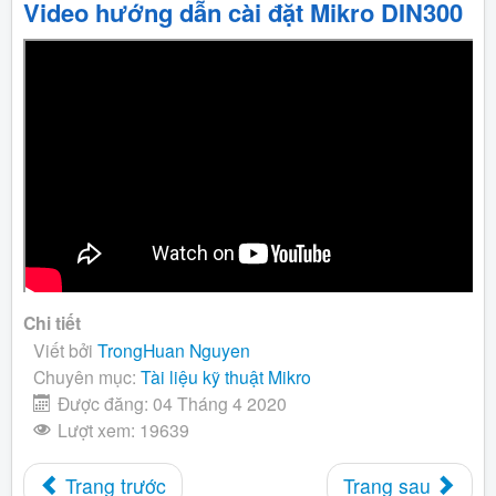
Video hướng
dẫn
cài đặt Mikro DIN300
Chi tiết
Viết bởi
TrongHuan Nguyen
Chuyên mục:
Tài liệu kỹ thuật Mikro
Được đăng: 04 Tháng 4 2020
Lượt xem: 19639
Trang trước
Trang sau