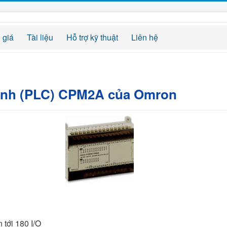
 giá
Tài liệu
Hỗ trợ kỹ thuật
Liên hệ
trình (PLC) CPM2A của Omron
 tới 180 I/O