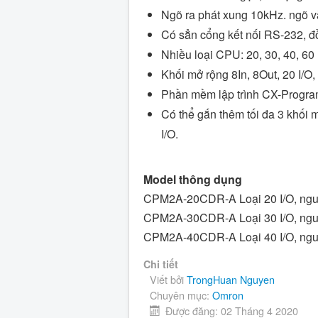
Ngõ ra phát xung 10kHz. ngõ v
Có sẳn cổng kết nối RS-232, đồ
Nhiều loại CPU: 20, 30, 40, 60 
Khối mở rộng 8In, 8Out, 20 I/
Phần mềm lập trình CX-Progra
Có thể gắn thêm tối đa 3 khối
I/O.
Model thông dụng
CPM2A-20CDR-A Loại 20 I/O, nguồ
CPM2A-30CDR-A Loại 30 I/O, nguồ
CPM2A-40CDR-A Loại 40 I/O, nguồ
Chi tiết
Viết bởi
TrongHuan Nguyen
Chuyên mục:
Omron
Được đăng: 02 Tháng 4 2020