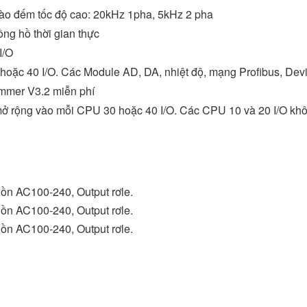
ào đếm tốc độ cao: 20kHz 1pha, 5kHz 2 pha
ng hồ thời gian thực
I/O
O, hoặc 40 I/O. Các Module AD, DA, nhiệt độ, mạng Profibus, D
mmer V3.2 miễn phí
 mở rộng vào mỗi CPU 30 hoặc 40 I/O. Các CPU 10 và 20 I/O khô
n AC100-240, Output rơle.
n AC100-240, Output rơle.
n AC100-240, Output rơle.