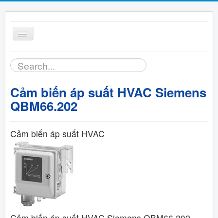
Toggle
Navigation
Tìm
Trang chủ
kiếm...
Cảm biến áp suất HVAC Siemens
Sản phẩm
QBM66.202
Bảng giá
Cảm biến áp suất HVAC
Tài liệu
Hỗ trợ kỹ thuật
Liên hệ
Cảm biến áp suất HVAC Siemens QBM66.202