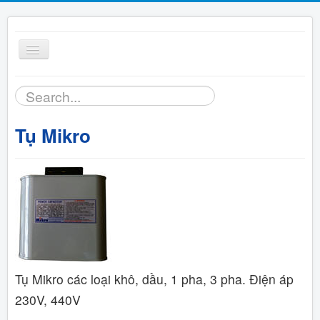
Toggle
Navigation
Tìm
Trang chủ
kiếm...
Tụ Mikro
Sản phẩm
Bảng giá
Tài liệu
Hỗ trợ kỹ thuật
Tụ Mikro các loại khô, dầu, 1 pha, 3 pha. Điện
áp
Liên hệ
230V, 440V