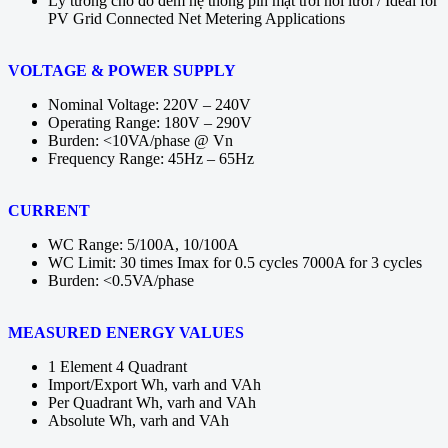
Lý tưởng cho đo đếm hệ thống pin mặt trời nối lưới / Ideal for
PV Grid Connected Net Metering Applications
VOLTAGE & POWER SUPPLY
Nominal Voltage: 220V – 240V
Operating Range: 180V – 290V
Burden: <10VA/phase @ Vn
Frequency Range: 45Hz – 65Hz
CURRENT
WC Range: 5/100A, 10/100A
WC Limit: 30 times Imax for 0.5 cycles 7000A for 3 cycles
Burden: <0.5VA/phase
MEASURED ENERGY VALUES
1 Element 4 Quadrant
Import/Export Wh, varh and VAh
Per Quadrant Wh, varh and VAh
Absolute Wh, varh and VAh