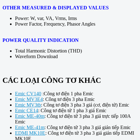
OTHER MEASURED & DISPLAYED VALUES
Power: W, var, VA, Vrms, Irms
Power Factor, Frequency, Phasor Angles
POWER QUALITY INDICATION
Total Harmonic Distortion (THD)
Waveform Download
CÁC LOẠI CÔNG TƠ KHÁC
Emic CV140
:Công tơ điện 1 pha Emic
Emic MV3E4
: Công tơ điện 3 pha Emic
Emic MV3tb
: Công tơ điện 3 pha 3 giá (cơ, điện tử) Emic
Emic CE14
: Công tơ điện tử 1 pha 3 giá Emic
Emic ME-40m
: Công tơ điện tử 3 pha 3 giá trực tiếp 100A
Emic
Emic ME-41m
: Công tơ điện tử 3 pha 3 giá gián tiếp Emic
EDMI MK10E
: Công tơ điện tử 3 pha 3 giá gián tiếp EDMI
MK10E