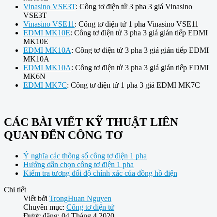
Vinasino VSE3T
: Công tơ điện tử 3 pha 3 giá Vinasino
VSE3T
Vinasino VSE11
: Công tơ điện tử 1 pha Vinasino VSE11
EDMI MK10E
: Công tơ điện tử 3 pha 3 giá gián tiếp EDMI
MK10E
EDMI MK10A
: Công tơ điện tử 3 pha 3 giá gián tiếp EDMI
MK10A
EDMI MK10A
: Công tơ điện tử 3 pha 3 giá gián tiếp EDMI
MK6N
EDMI MK7C
: Công tơ điện tử 1 pha 3 giá EDMI MK7C
CÁC BÀI VIẾT KỸ THUẬT LIÊN
QUAN ĐẾN CÔNG TƠ
Ý nghĩa các thông số công tơ điện 1 pha
Hướng dẫn chọn công tơ điện 1 pha
Kiểm tra tương đối độ chính xác của đồng hồ điện
Chi tiết
Viết bởi
TrongHuan Nguyen
Chuyên mục:
Công tơ điện tử
Được đăng: 04 Tháng 4 2020