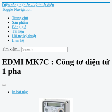
Điện công nghiệp - kỹ thuật điện
Toggle Navigation
Trang chủ
Sản phẩm
Bảng giá
Tài liệu
Hỗ trợ kỹ thuật
Liên hệ
Tìm kiếm...
EDMI MK7C : Công tơ điện tử
1 pha
In bài này